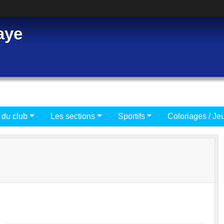
aye
 du club
Les sections
Sportifs
Coloriages / Je