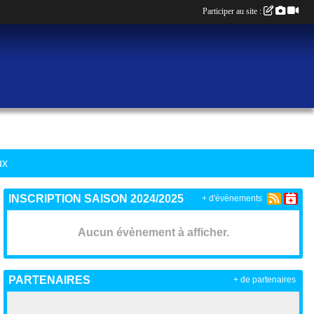
Participer au site :
ux
INSCRIPTION SAISON 2024/2025
+ d'évènements
Aucun évènement à afficher.
PARTENAIRES
+ de partenaires